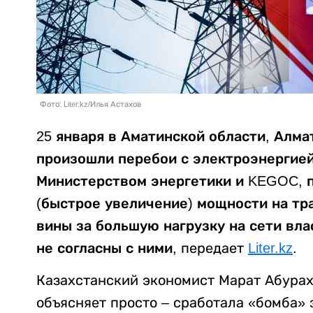
Фото: Liter.kz/Илья Астахов
25 января в Аматинской области, Алма
произошли перебои с электроэнергией
Министерством энергетики и KEGOC, п
(быстрое увеличение) мощности на тр
вины за большую нагрузку на сети вл
не согласны с ними,
передает
Liter.kz
.
Казахстанский экономист Марат Абура
объясняет просто – сработала «бомба»