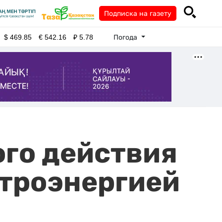
Подписка на газету
Погода
$
469.85
€
542.16
₽
5.78
ого действия
ктроэнергией