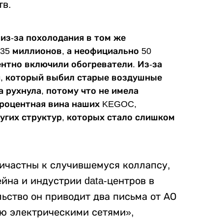
ств.
о из-за похолодания в том же
 35 миллионов, а неофициально 50
нтно включили обогреватели. Из-за
я, который выбил старые воздушные
 рухнула, потому что не имела
процентная вина наших KEGOC,
ругих структур, которых стало слишком
ричастны к случившемуся коллапсу,
йна и индустрии data-центров в
ьство он приводит два письма от АО
ю электрическими сетями»,