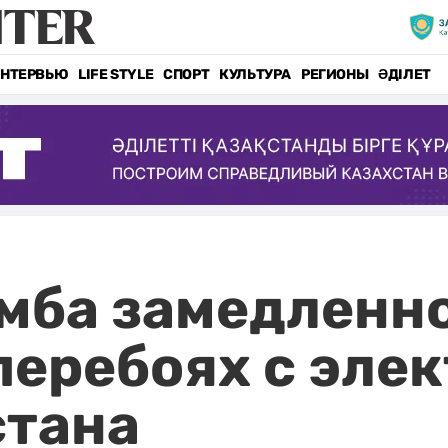
НТЕРВЬЮ
LIFE STYLE
СПОРТ
КУЛЬТУРА
РЕГИОНЫ
ӘДІЛЕТ
мба замедленн
 перебоях с эле
стана