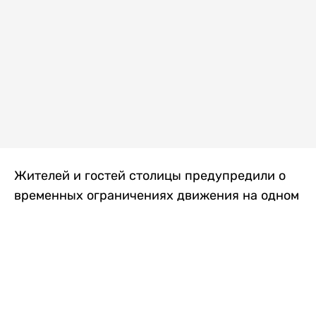
Жителей и гостей столицы предупредили о
временных ограничениях движения на одном
из самых загруженных проспектов города.
Причиной станут дорожные работы, которые
продлятся два дня, передает
Liter.kz
.
По информации городских служб, с 7 по 8
августа на проспекте Кабанбай батыра