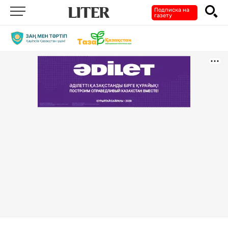
Подписка на
газету