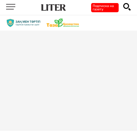
Подписка на
газету