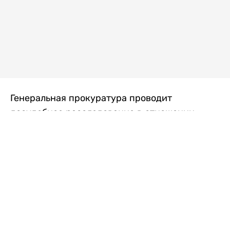
Генеральная прокуратура проводит
досудебное расследование в отношении
преступной группы, длительное время
занимавшейся экономической контрабандой
товаров из Китая в Казахстан, передает
Liter.kz
со ссылкой на Генпрокуратуру РК.
"Следствием установлено, что из 37
компаний, только по двум
аффилированным предприятиям