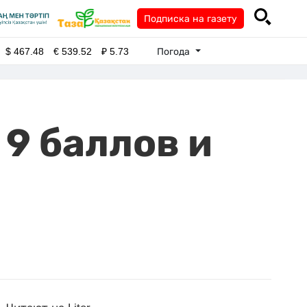
Подписка на газету
Погода
$
467.48
€
539.52
₽
5.73
9 баллов и