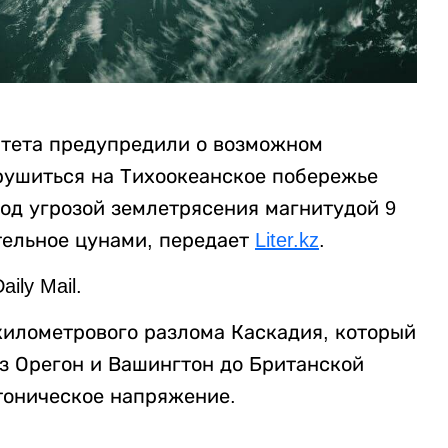
итета предупредили о возможном
рушиться на Тихоокеанское побережье
од угрозой землетрясения магнитудой 9
тельное цунами, передает
Liter.kz
.
ily Mail.
километрового разлома Каскадия, который
з Орегон и Вашингтон до Британской
тоническое напряжение.