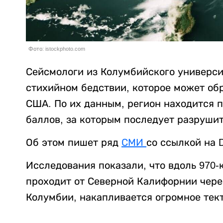
Фото: istockphoto.com
Сейсмологи из Колумбийского универс
стихийном бедствии, которое может об
США. По их данным, регион находится п
баллов, за которым последует разруши
Об этом пишет ряд
СМИ
со ссылкой на Da
Исследования показали, что вдоль 970-
проходит от Северной Калифорнии чере
Колумбии, накапливается огромное тек