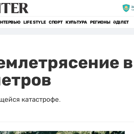
НТЕРВЬЮ
LIFE STYLE
СПОРТ
КУЛЬТУРА
РЕГИОНЫ
ӘДІЛЕТ
емлетрясение в 
метров
щейся катастрофе.