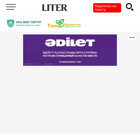
Подписка на
газету