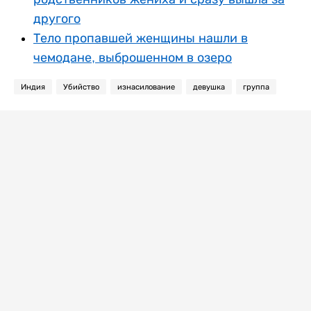
другого
Тело пропавшей женщины нашли в
чемодане, выброшенном в озеро
Индия
Убийство
изнасилование
девушка
группа