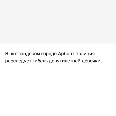
В шотландском городе Арброт полиция
расследует гибель девятилетней девочки,
которую нашли с тяжелыми травмами в
промышленной зоне, где семья разбила
палаточный лагерь. По подозрению в
убийстве ребенка задержан ее 35-летний
отец, передает
Liter.kz
со ссылкой на
The Sun
.
По данным полиции, семья из Западного
Йоркшира приехала в Арброт и разбила