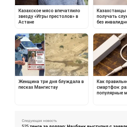
Следующая новость
525 тенге за доллар: Нацбанк выступил с заяв