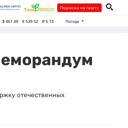
Подписка на газету
Погода
$
467.48
€
539.52
₽
5.73
 меморандум
ержку отечественных