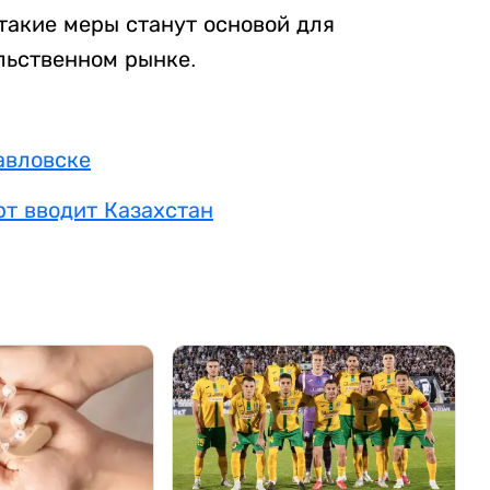
такие меры станут основой для
льственном рынке.
авловске
рт вводит Казахстан