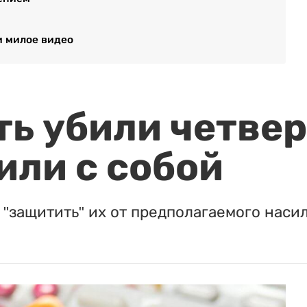
и милое видео
ть убили четвер
или с собой
"защитить" их от предполагаемого насил