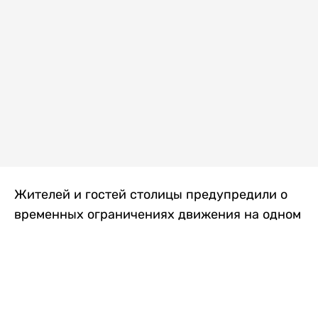
Жителей и гостей столицы предупредили о
временных ограничениях движения на одном
из самых загруженных проспектов города.
Причиной станут дорожные работы, которые
продлятся два дня, передает
Liter.kz
.
По информации городских служб, с 7 по 8