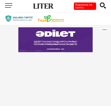
Подписка на
газету