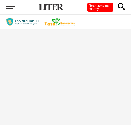
Подписка на
газету