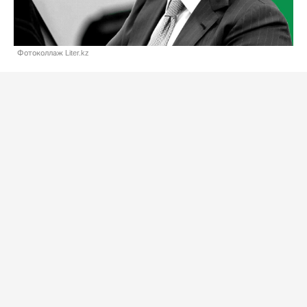
Фотоколлаж Liter.kz