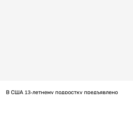
В США 13-летнему подростку предъявлено
обвинение в убийстве второй степени после
гибели его 14-летней сводной сестры. По
версии следствия, трагедия произошла
вскоре после ссоры между детьми, передает