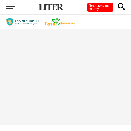
Подписка на
газету