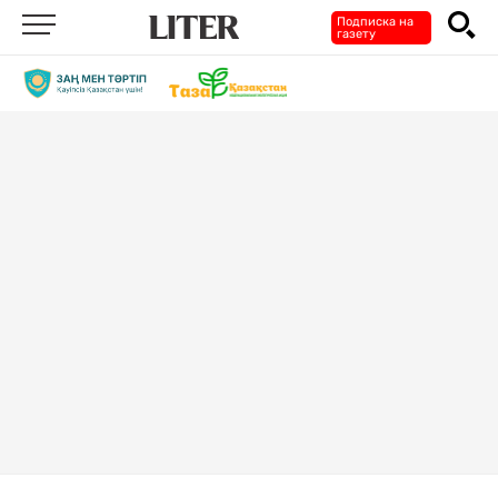
Подписка на
газету