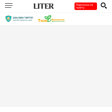
Подписка на
газету