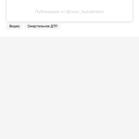
Публикация от @roso_kazakhstan
Видео
Смертельное ДТП