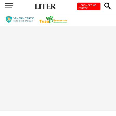
Подписка на
газету