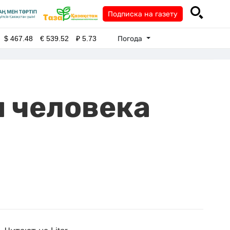
Подписка на газету
Погода
$
467.48
€
539.52
₽
5.73
и человека