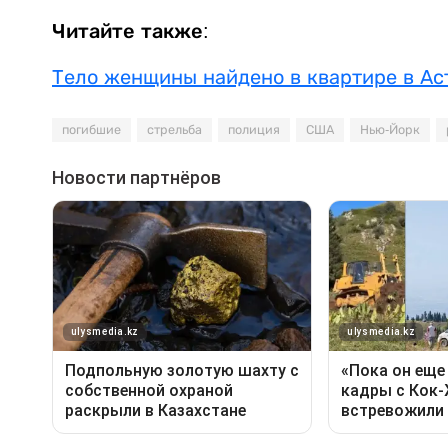
Читайте также:
Тело женщины найдено в квартире в Ас
погибшие
стрельба
полиция
США
Нью-Йорк