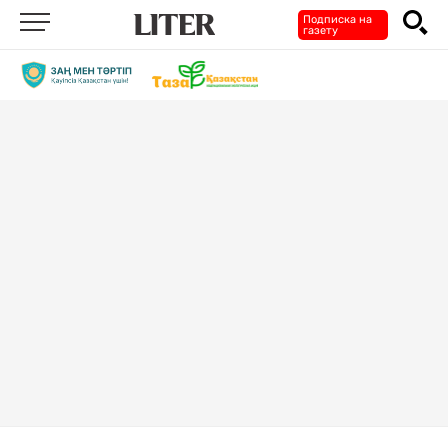
Подписка на
газету