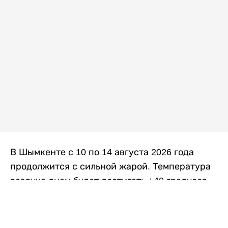
В Шымкенте с 10 по 14 августа 2026 года
продолжится с сильной жарой. Температура
воздуха днем будет достигать +40 градусов,
осадков не ожидается, передает
Liter.kz
со
ссылкой на
данные
Казгидромета.