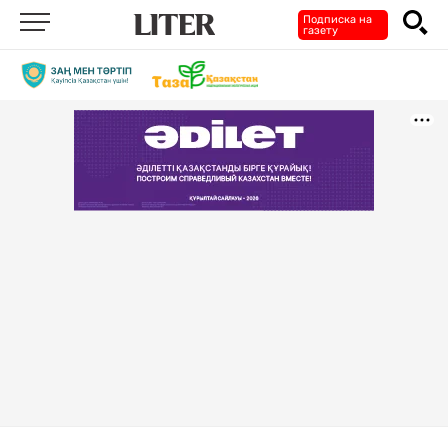
Подписка на
газету