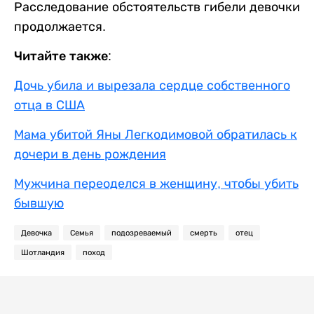
Расследование обстоятельств гибели девочки
продолжается.
Читайте также:
Дочь убила и вырезала сердце собственного
отца в США
Мама убитой Яны Легкодимовой обратилась к
дочери в день рождения
Мужчина переоделся в женщину, чтобы убить
бывшую
Девочка
Семья
подозреваемый
смерть
отец
Шотландия
поход