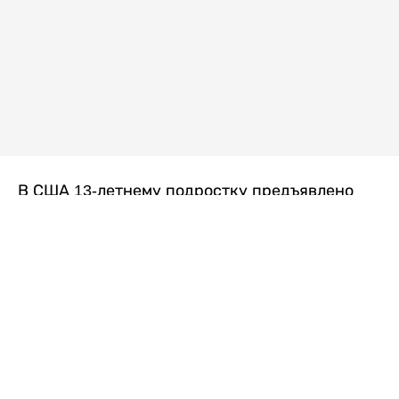
В США 13-летнему подростку предъявлено
обвинение в убийстве второй степени после
гибели его 14-летней сводной сестры. По
версии следствия, трагедия произошла
вскоре после ссоры между детьми, передает
Liter.kz
со ссылкой на
kmph.com
.
Как сообщили в полиции, девочка получила
огнестрельное ранение в голову. Она