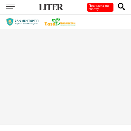
Подписка на
газету