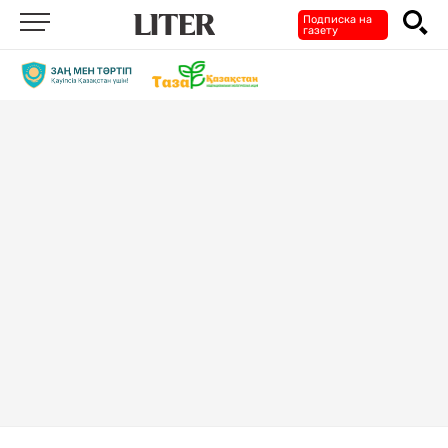
Подписка на
газету