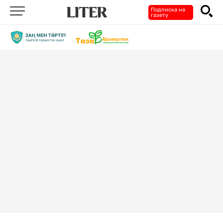
Подписка на
газету