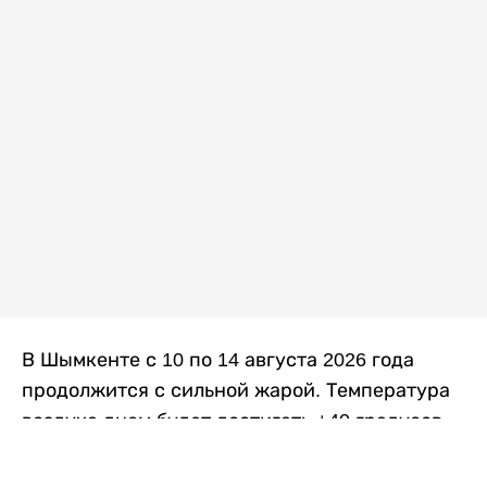
В Шымкенте с 10 по 14 августа 2026 года
продолжится с сильной жарой. Температура
воздуха днем будет достигать +40 градусов,
осадков не ожидается, передает
Liter.kz
со
ссылкой на
данные
Казгидромета.