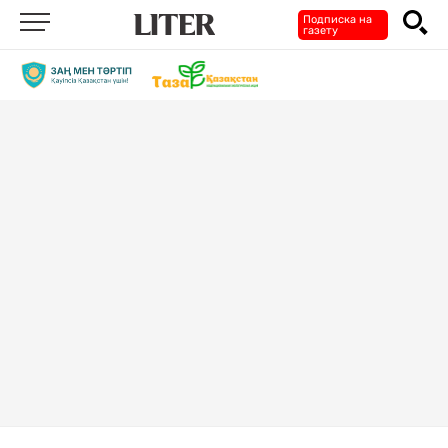
Подписка на
газету