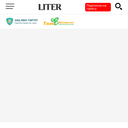
Подписка на
газету