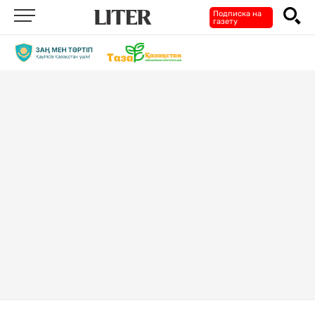
Подписка на
газету