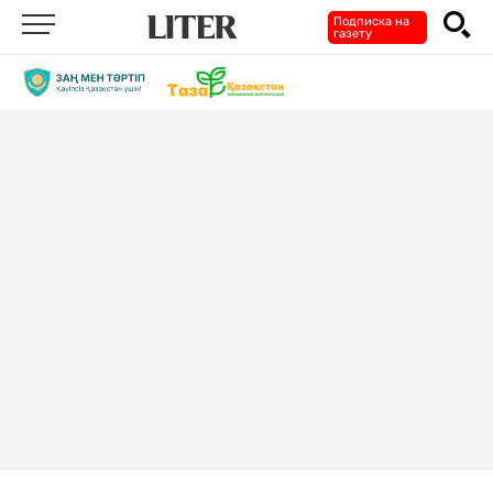
Подписка на
газету