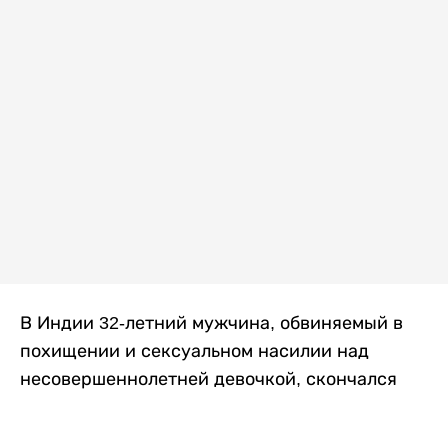
В Индии 32-летний мужчина, обвиняемый в
похищении и сексуальном насилии над
несовершеннолетней девочкой, скончался
после того, как разъяренная толпа жестоко
избила его в. Полиция сообщила об аресте