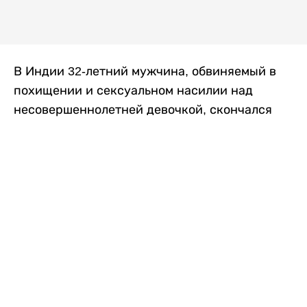
В Индии 32-летний мужчина, обвиняемый в
похищении и сексуальном насилии над
несовершеннолетней девочкой, скончался
после того, как разъяренная толпа жестоко
избила его в. Полиция сообщила об аресте
восьми человек, причастных к нападению,
передает
Liter.kz
со ссылкой на
news9live
.
Местные жители рассказали, что
обвиняемый, Мохаммад Эмроз, похитил
школьницу и держал ее взаперти в своем
доме два дня. Семья искала ее повсюду, но не
смогла найти никаких следов. Спустя