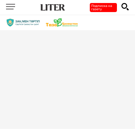
Подписка на
газету