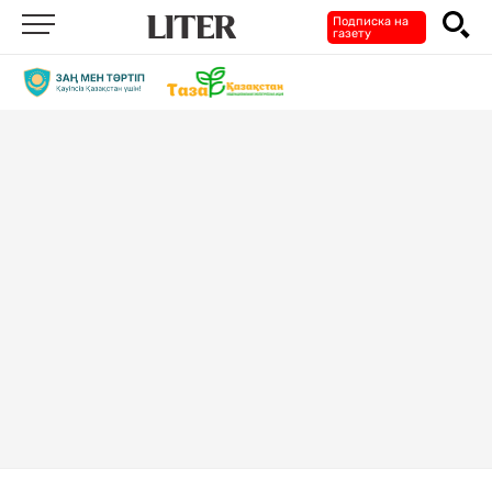
Подписка на
газету