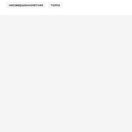
несовершеннолетняя
толпа