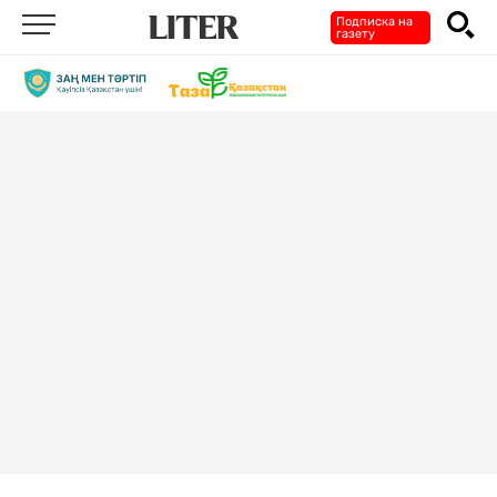
Подписка на
газету