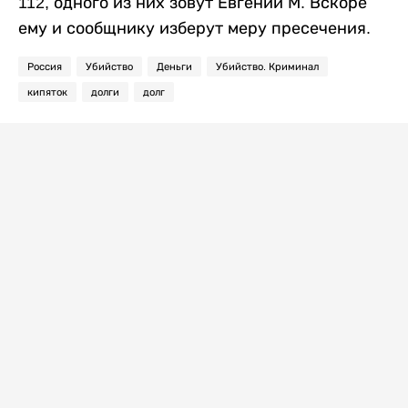
112, одного из них зовут Евгений М. Вскоре
ему и сообщнику изберут меру пресечения.
Россия
Убийство
Деньги
Убийство. Криминал
кипяток
долги
долг