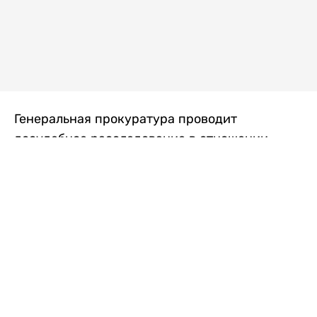
Генеральная прокуратура проводит
досудебное расследование в отношении
преступной группы, длительное время
занимавшейся экономической контрабандой
товаров из Китая в Казахстан, передает
Liter.kz
со ссылкой на Генпрокуратуру РК.
"Следствием установлено, что из 37
компаний, только по двум
аффилированным предприятиям
"Metlink" и "Urban Green" участниками