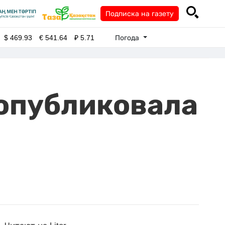
Подписка на газету
Погода
$
469.93
€
541.64
₽
5.71
 опубликовала