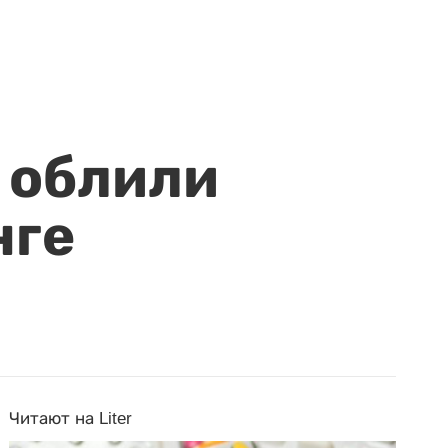
 облили
нге
Читают на Liter