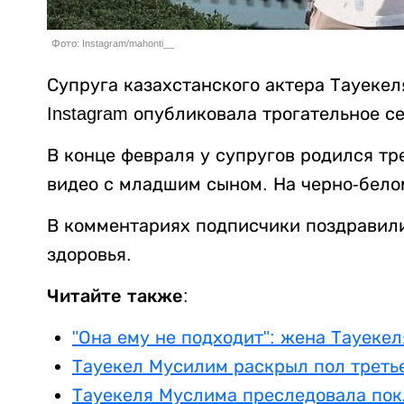
Фото: Instagram/mahonti__
Супруга казахстанского актера Тауекел
Instagram опубликовала трогательное с
В конце февраля у супругов родился тр
видео с младшим сыном. На черно-белом
В комментариях подписчики поздравил
здоровья.
Читайте также:
"Она ему не подходит": жена Тауеке
Тауекел Мусилим раскрыл пол треть
Тауекеля Муслима преследовала по