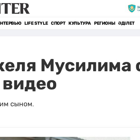
НТЕРВЬЮ
LIFE STYLE
СПОРТ
КУЛЬТУРА
РЕГИОНЫ
ӘДІЛЕТ
келя Мусилима
 видео
шим сыном.