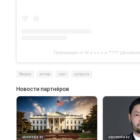
Публикация от М а х о н я ???? (@mahont
Видео
актер
сын
супруга