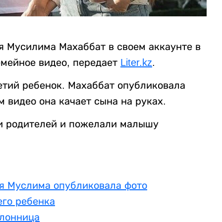
я Мусилима Махаббат в своем аккаунте в
емейное видео, передает
Liter.kz
.
етий ребенок. Махаббат опубликовала
 видео она качает сына на руках.
и родителей и пожелали малышу
ля Муслима опубликовала фото
его ребенка
клонница