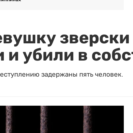
евушку зверски
 и убили в соб
реступлению задержаны пять человек.