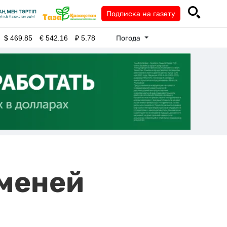
Подписка на газету
Погода
$
469.85
€
542.16
₽
5.78
ьменей