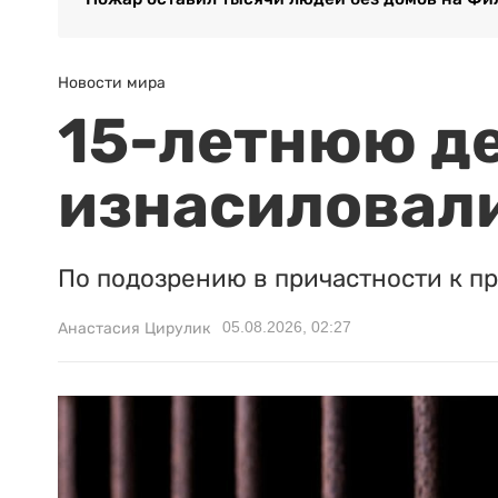
Новости мира
15-летнюю д
изнасиловали
По подозрению в причастности к п
05.08.2026, 02:27
Анастасия Цирулик