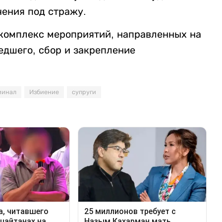
чения под стражу.
комплекс мероприятий, направленных на
едшего, сбор и закрепление
минал
Избиение
супруги