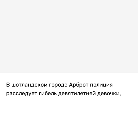
В шотландском городе Арброт полиция
расследует гибель девятилетней девочки,
которую нашли с тяжелыми травмами в
промышленной зоне, где семья разбила
палаточный лагерь. По подозрению в
убийстве ребенка задержан ее 35-летний
отец, передает
Liter.kz
со ссылкой на
The Sun
.