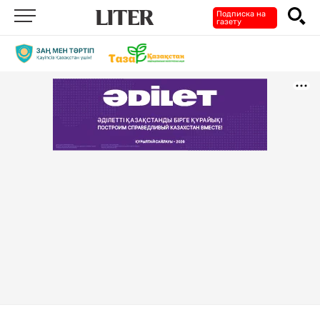
Подписка на
газету