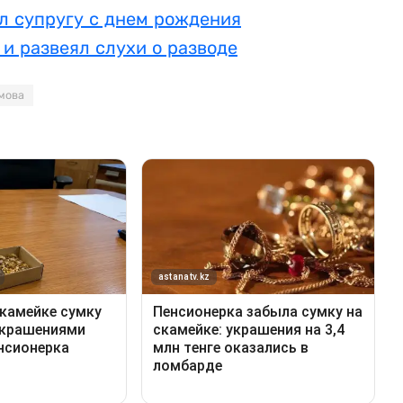
л супругу с днем рождения
 и развеял слухи о разводе
мова