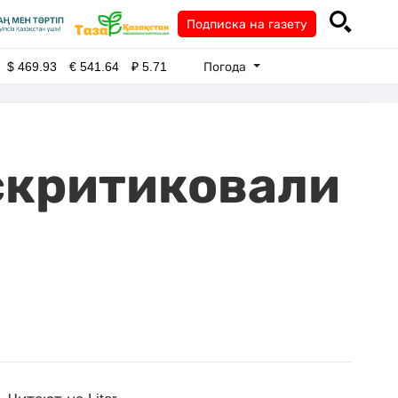
Подписка на газету
Погода
$
469.93
€
541.64
₽
5.71
скритиковали