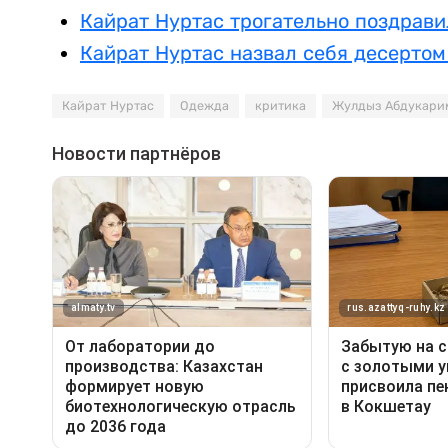
Кайрат Нуртас трогательно поздрави
Кайрат Нуртас назвал себя десертом
Кайрат Нуртас
Одежда
критика
Жулдыз Абдукари