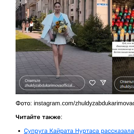
Фото: instagram.com/zhuldyzabdukarimovaof
Читайте также:
Супруга Кайрата Нуртаса рассказал