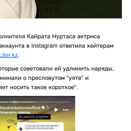
олнителя Кайрата Нуртаса актриса
ккаунта в Instagram ответила хейтерам
Liter.kz
.
оторые советовали ей удлинить наряды,
оминали о пресловутом “уяте” и
яет носить такое короткое”.