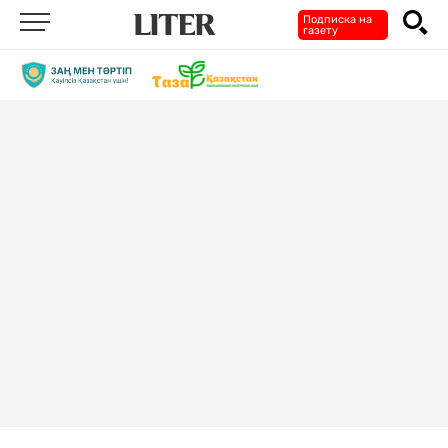
Подписка на
газету