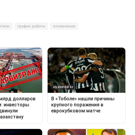
ители
график работы
отключение