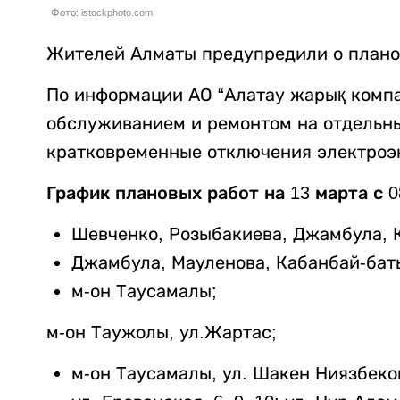
Фото: istockphoto.com
Жителей Алматы предупредили о плано
По информации АО “Алатау жарық компа
обслуживанием и ремонтом на отдельн
кратковременные отключения электроэн
График плановых работ на 13 марта с 08
Шевченко, Розыбакиева, Джамбула, К
Джамбула, Мауленова, Кабанбай-бат
м-он Таусамалы;
м-он Таужолы, ул.Жартас;
м-он Таусамалы, ул. Шакен Ниязбеков