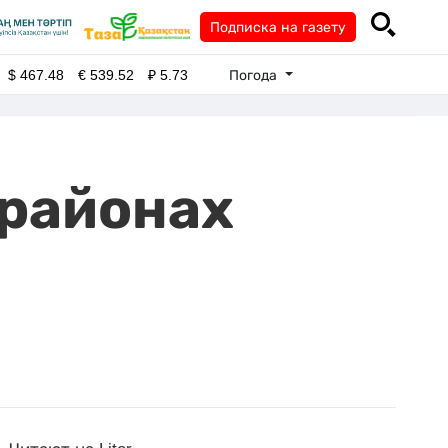
Подписка на газету
Погода
$
467.48
€
539.52
₽
5.73
 районах