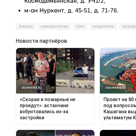
Космодемьянская, д. УЧ1/2;
м-он Нуркент, д. 45-51, д. 71-76.
Алматы
электричество
Свет
энергетики
потреб