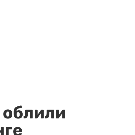
 облили
нге