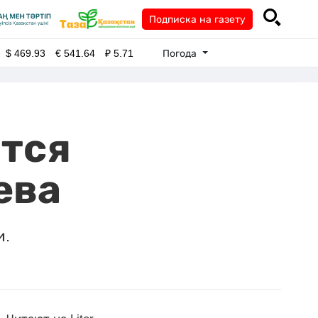
Подписка на газету
Погода
$
469.93
€
541.64
₽
5.71
ются
ева
и.