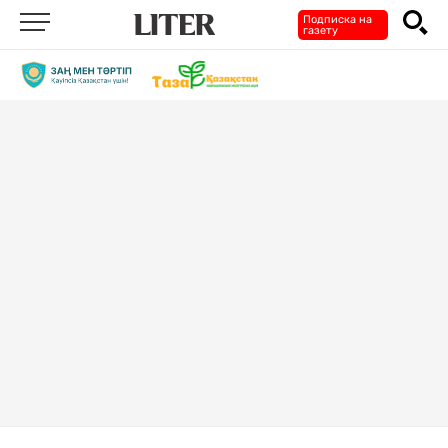
Подписка на
газету