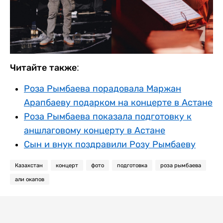
Читайте также:
Роза Рымбаева порадовала Маржан
Арапбаеву подарком на концерте в Астане
Роза Рымбаева показала подготовку к
аншлаговому концерту в Астане
Сын и внук поздравили Розу Рымбаеву
Казахстан
концерт
фото
подготовка
роза рымбаева
али окапов