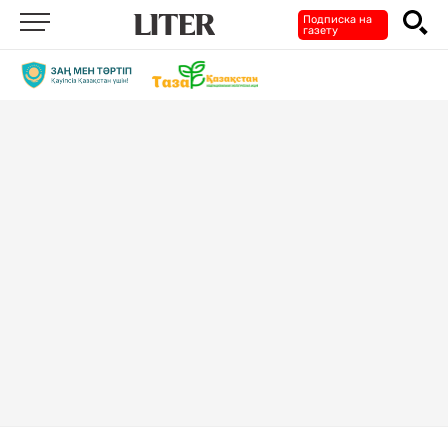
Подписка на
газету