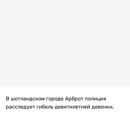
В шотландском городе Арброт полиция
расследует гибель девятилетней девочки,
которую нашли с тяжелыми травмами в
промышленной зоне, где семья разбила