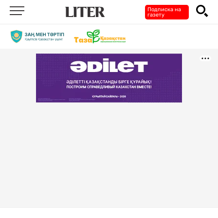
Подписка на
газету