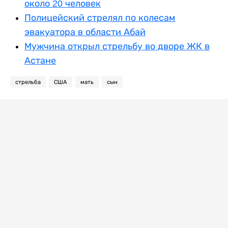
около 20 человек
Полицейский стрелял по колесам
эвакуатора в области Абай
Мужчина открыл стрельбу во дворе ЖК в
Астане
стрельба
США
мать
сын