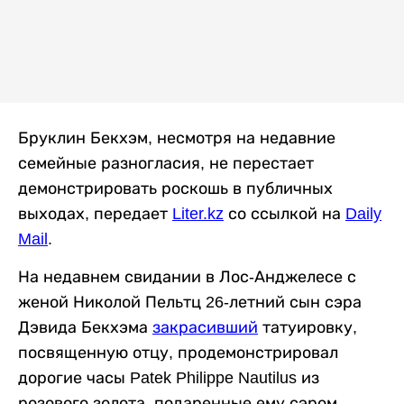
Бруклин Бекхэм, несмотря на недавние
семейные разногласия, не перестает
демонстрировать роскошь в публичных
выходах, передает
Liter.kz
со ссылкой на
Daily
Mail
.
На недавнем свидании в Лос-Анджелесе с
женой Николой Пельтц 26-летний сын сэра
Дэвида Бекхэма
закрасивший
татуировку,
посвященную отцу,
продемонстрировал
дорогие часы Patek Philippe Nautilus из
розового золота, подаренные ему сэром