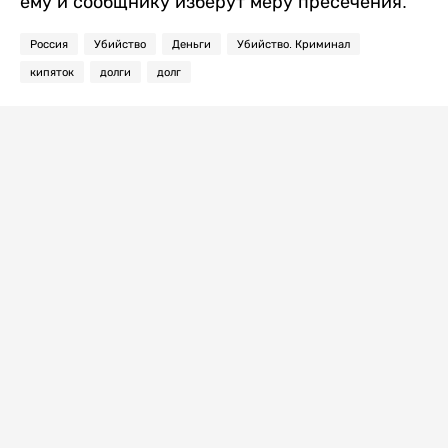
ему и сообщнику изберут меру пресечения.
Россия
Убийство
Деньги
Убийство. Криминал
кипяток
долги
долг