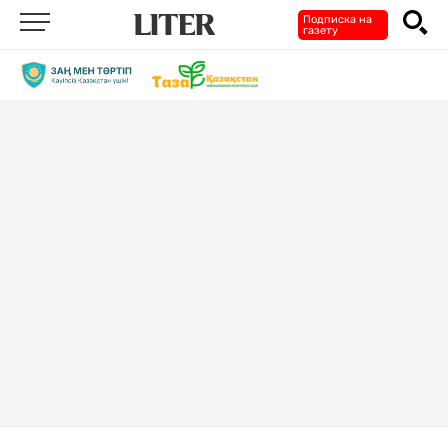
Подписка на
газету