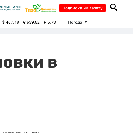
Подписка на газету
Погода
$
467.48
€
539.52
₽
5.73
мовки в