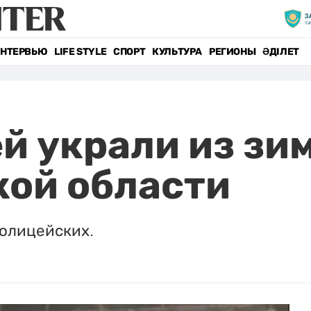
НТЕРВЬЮ
LIFE STYLE
СПОРТ
КУЛЬТУРА
РЕГИОНЫ
ӘДІЛЕТ
й украли из зи
кой области
олицейских.