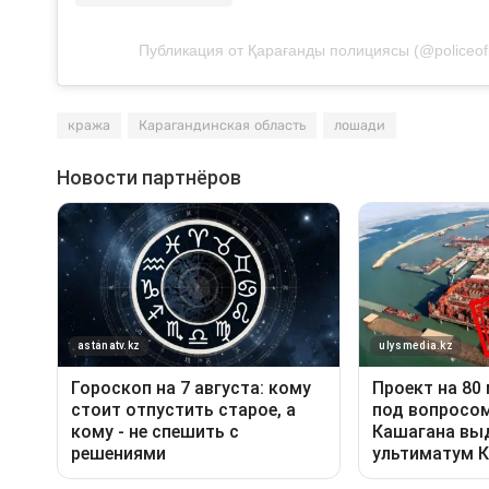
Публикация от Қарағанды полициясы (@policeof
кража
Карагандинская область
лошади