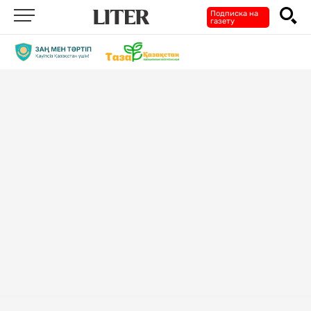
Подписка на
газету