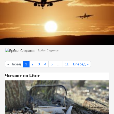
Ербол Садыков
« Назад
1
2
3
4
5
…
11
Вперед »
Читают на Liter
Новости мира