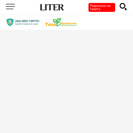
Подписка на
газету