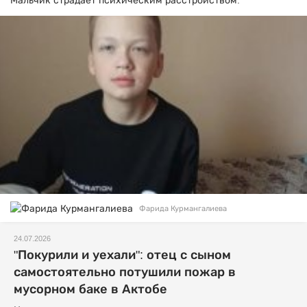
Мальчик страдает психическим расстройством.
Фарида Курмангалиева
24.07.2026
"Покурили и уехали": отец с сыном
самостоятельно потушили пожар в
мусорном баке в Актобе