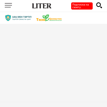
Подписка на
газету