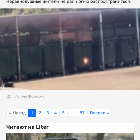
Неравнодушные жители не дали огню распространиться.
Сабина Шолахова
« Назад
1
2
3
4
5
…
87
Вперед »
Читают на Liter