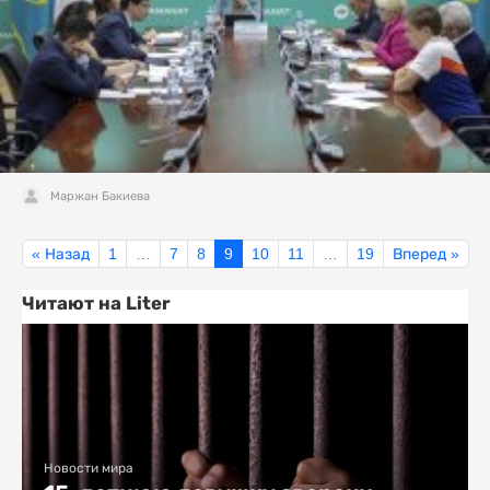
Маржан Бакиева
« Назад
1
…
7
8
9
10
11
…
19
Вперед »
Читают на Liter
Новости мира