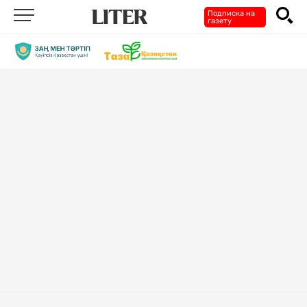
Подписка на
газету