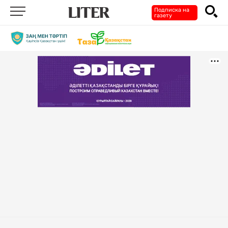
Подписка на
газету