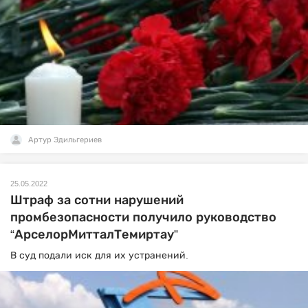
Артур Эдильгериев
25.05.2022
Штраф за сотни нарушений
промбезопасности получило руководство
“АрселорМитталТемиртау”
В суд подали иск для их устранений.