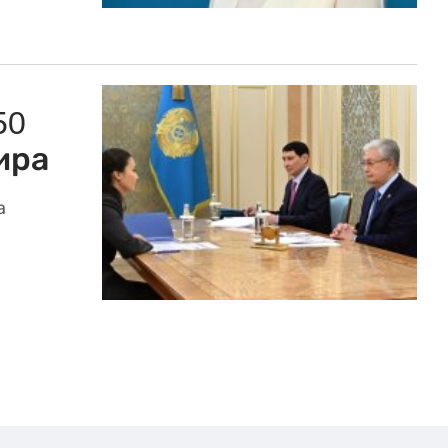
50
ира
а