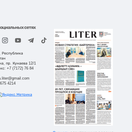
социальных сетях
, Республика
тан
на, пр. Кунаева 12/1
кс: +7 (7172) 76 84
.liter@gmail.com
 675 4214