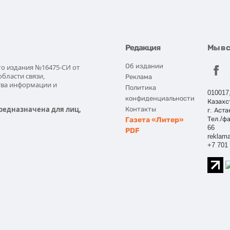
Редакция
Мы в 
Об издании
го издания №16475-СИ от
области связи,
Реклама
тва информации и
Политика
010017
конфиденциальности
Казахс
редназначена для лиц,
Контакты
г. Аста
Газета «Литер»
Тел./фа
66
PDF
reklama
+7 701