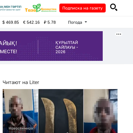
Подписка на газету
Погода
$
469.85
€
542.16
₽
5.78
Читают на Liter
Новости мира