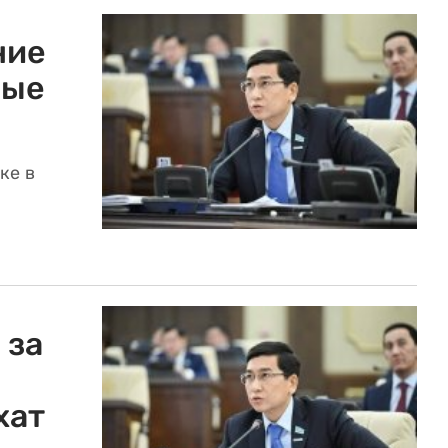
ние
ные
ке в
 за
хат