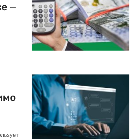
е –
имо
ользует