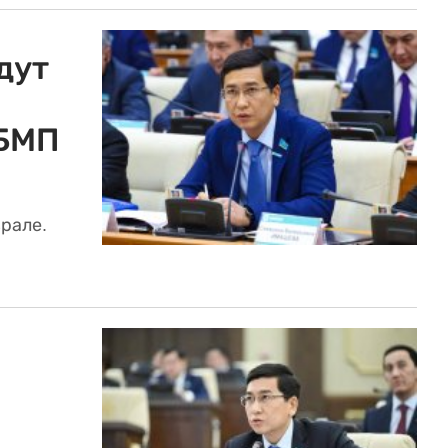
дут
ОБМП
рале.