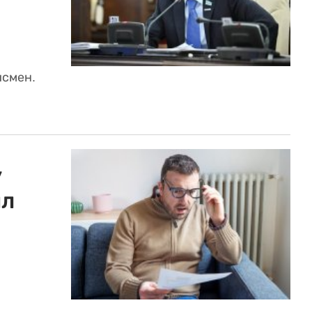
исмен.
у
ил