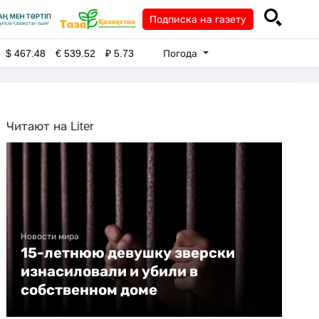
Подписка на газету
Погода
$
467.48
€
539.52
₽
5.73
Читают на Liter
Новости мира
15-летнюю девушку зверски
изнасиловали и убили в
собственном доме