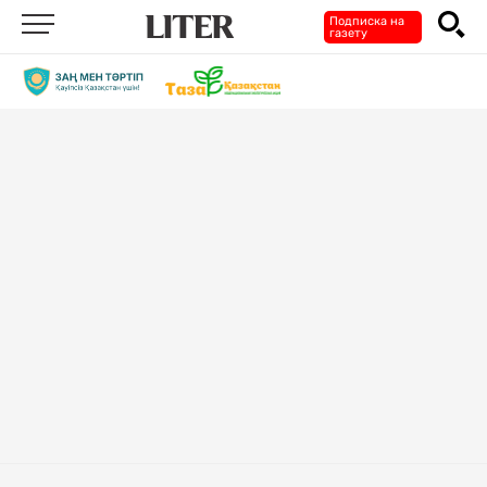
Подписка на
газету