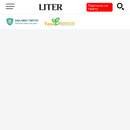
Подписка на
газету