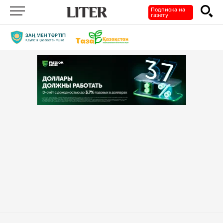
Подписка на
газету