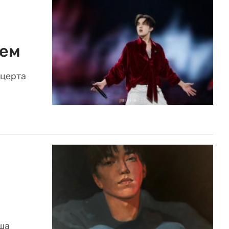
ием
нцерта
ша