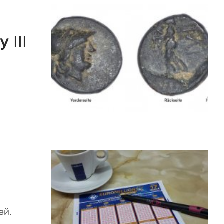
 III
ей.