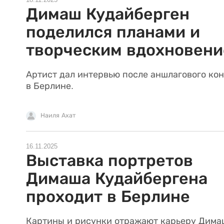
18.11.2025
Димаш Кудайберген
поделился планами и
творческим вдохновен
Артист дал интервью после аншлагового ко
в Берлине.
Наиля Ахат
16.11.2025
Выставка портретов
Димаша Кудайбергена
проходит в Берлине
Картины и рисунки отражают карьеру Дима