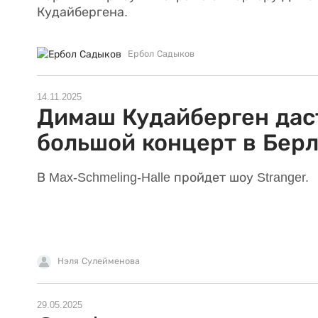
Кудайбергена.
Ербол Садыков
14.11.2025
Димаш Кудайберген дас
большой концерт в Бер
В Max-Schmeling-Halle пройдет шоу Stranger.
Нэля Сулейменова
29.05.2025