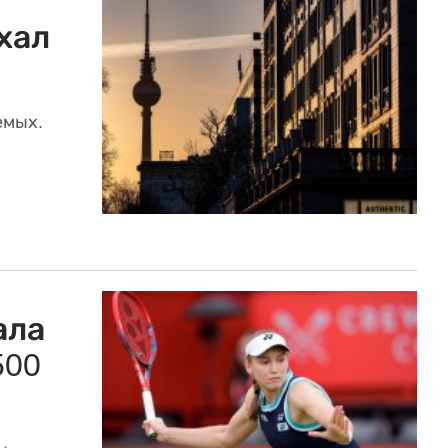
хал
емых.
ала
500