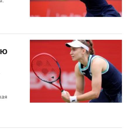
ы.
ию
в
кая