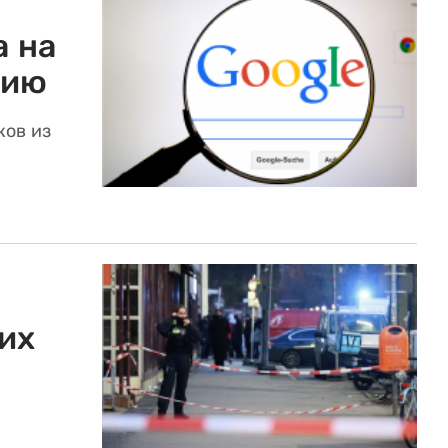
а на
цию
ков из
их