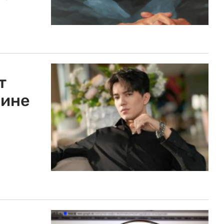
т
лине