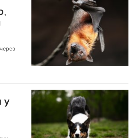
о,
й
 через
 у