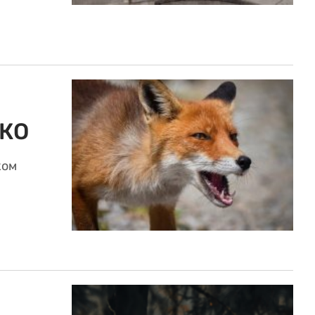
ВКО
ком