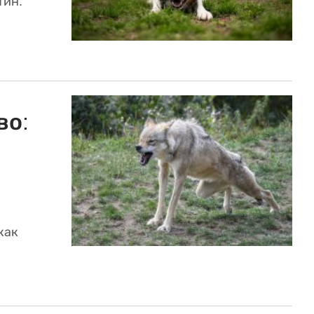
тин.
во:
как