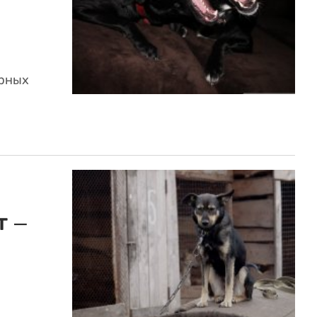
орных
т –