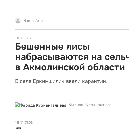
Наиля Ахат
10.12.2025
Бешенные лисы
набрасываются на сель
в Акмолинской области
В селе Еркиншилик ввели карантин.
Фарида Курмангалиева
19.11.2025