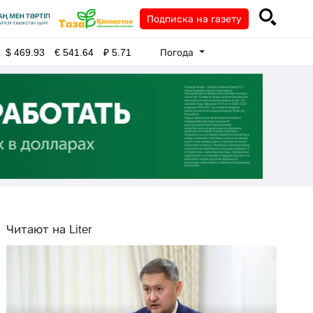
Подписка на газету
Погода
$
469.93
€
541.64
₽
5.71
Читают на Liter