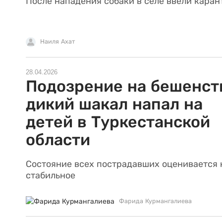
После нападения собаки в селе ввели каран
Наиля Ахат
28.04.2026
Подозрение на бешенст
дикий шакал напал на
детей в Туркестанской
области
Состояние всех пострадавших оценивается 
стабильное
Фарида Курмангалиева