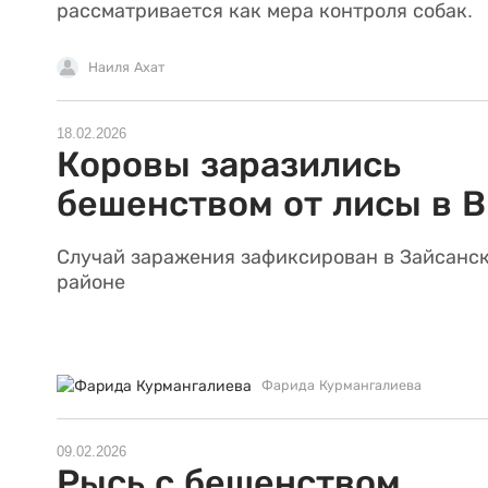
рассматривается как мера контроля собак.
Наиля Ахат
18.02.2026
Коровы заразились
бешенством от лисы в 
Случай заражения зафиксирован в Зайсанс
районе
Фарида Курмангалиева
09.02.2026
Рысь с бешенством